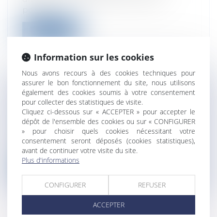
pourrait...
Lire la suite
Information sur les cookies
Nous avons recours à des cookies techniques pour
assurer le bon fonctionnement du site, nous utilisons
également des cookies soumis à votre consentement
CANAL + ATTAQUE LA LIGUE 1 DE
pour collecter des statistiques de visite.
FOOT
Cliquez ci-dessous sur « ACCEPTER » pour accepter le
Entreprises
/
Marketing et ventes
/
dépôt de l'ensemble des cookies ou sur « CONFIGURER
Concurrence
» pour choisir quels cookies nécessitant votre
Canal + a déposé un recours en référé
consentement seront déposés (cookies statistiques),
devant le Conseil d’Etat pour demander...
avant de continuer votre visite du site.
Plus d'informations
Lire la suite
CONFIGURER
REFUSER
ACCEPTER