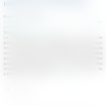
passation des marchés publics
Publié le :
25/01/2012
Collectivités
/
Marchés publics
/
Procédure de
passation
Source :
www.eurojuris.fr
La commission a réactualisé les seuils de
passation fixés par les directives européennes sur
les marchés publics.Réactualisation des seuils
communautaires des procédures formalisées
pour la passation des marchés publics Seuil des
procédures formalisées pour la passation des
marchés publics de travaux : Le seuil passe de
4.845.000 € HT à 5.000.0...
Lire la suite