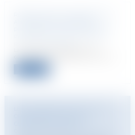
RÉPARTITION DES CONTENTIEUX ET
ALLÈGEMENT DE CERTAINES
PROCÉDURES JURIDICTIONNELLES
Particuliers
/
Civil / Pénal
/
Procédure
pénale / Procédure civile
La loi relative à la répartition des
contentieux et à l’allègement de certain...
Lire la suite
LES AUTORISATIONS DE PLAIDER
CONFRONTÉES À L’ACTION
CONTENTIEUSE DIRECTE
Collectivités
/
Contentieux
/
Tribunal