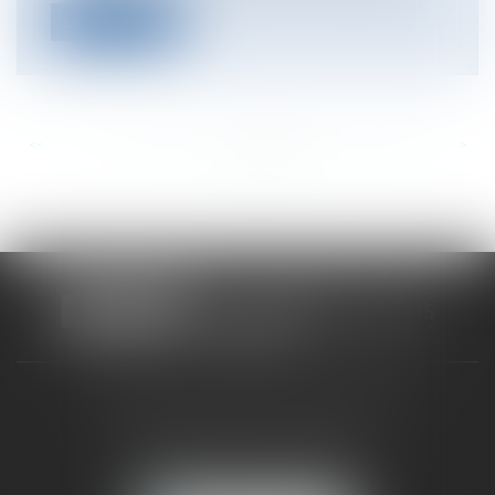
Lire la suite
<<
<
...
662
663
664
665
666
667
668
...
>
>>
CABINET RUEIL-MALMAISON
121, avenue Paul Doumer
92500 RUEIL-MALMAISON