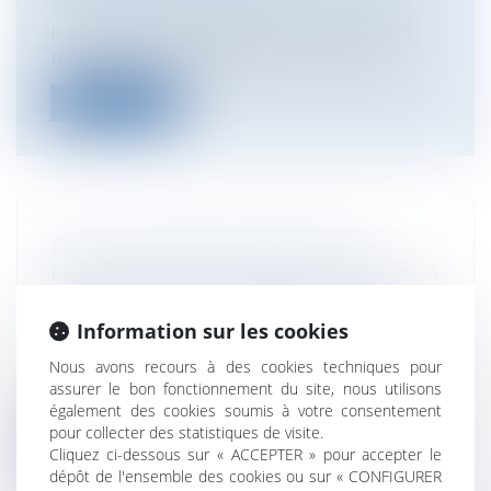
administratif/ Procédure administrative
Il existe des procédures qui ne sont que
très rarement utilisées, au nombre d...
Lire la suite
SEUILS COMMUNAUTAIRES DES
PROCÉDURES FORMALISÉES POUR LA
PASSATION DES MARCHÉS PUBLICS
Collectivités
/
Marchés publics
/
Procédure
Information sur les cookies
de passation
Nous avons recours à des cookies techniques pour
La commission a réactualisé les seuils de
assurer le bon fonctionnement du site, nous utilisons
passation fixés par les directives...
également des cookies soumis à votre consentement
pour collecter des statistiques de visite.
Lire la suite
Cliquez ci-dessous sur « ACCEPTER » pour accepter le
dépôt de l'ensemble des cookies ou sur « CONFIGURER