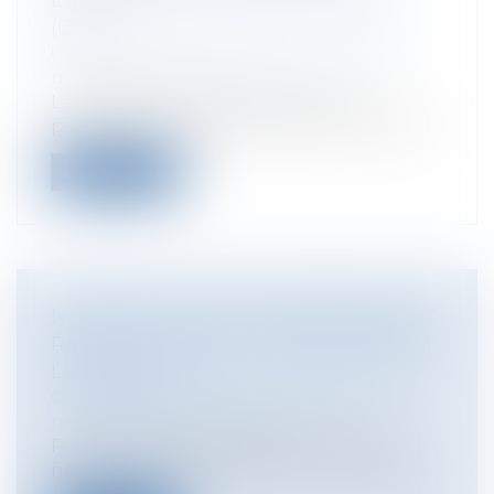
(DUP)
Collectivités
/
Urbanisme
/
Ouvrages et
travaux publics/Construction
Le Préfet peut déclarer cessible une
parcelle non prévue par la DUP à la cond...
Lire la suite
NOUVEAU SCHÉMA D'AMÉNAGEMENT
RÉGIONAL POUR LA GUADELOUPE ET
LA RÉUNION
Collectivités
/
Urbanisme
/
Ouvrages et
travaux publics/Construction
Par deux Décrets publiés au JO du 24
novembre 2011, les SRA de la Guadeloupe...