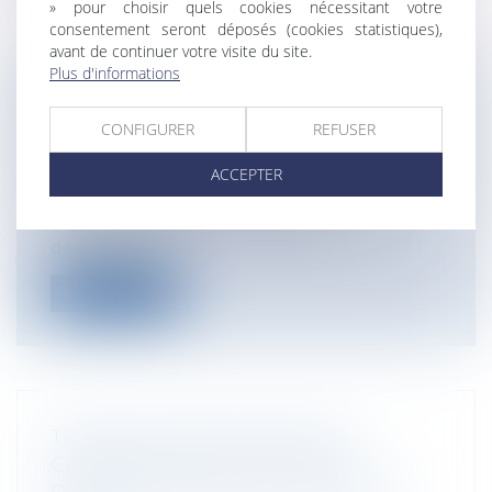
» pour choisir quels cookies nécessitant votre
consentement seront déposés (cookies statistiques),
avant de continuer votre visite du site.
Plus d'informations
RESPONSABILITÉ DÉCENNALE DES
CONSTRUCTEURS
CONFIGURER
REFUSER
Collectivités
/
Urbanisme
/
Ouvrages et
ACCEPTER
travaux publics/Construction
Le Conseil d'Etat a décidé que
l'engagement de la responsabilité
décennale de...
Lire la suite
TRAVAUX PUBLICS: PARCELLE
CESSIBLE NON PRÉVUE PAR LA
DÉCLARATION D'UTILITÉ PUBLIQUE