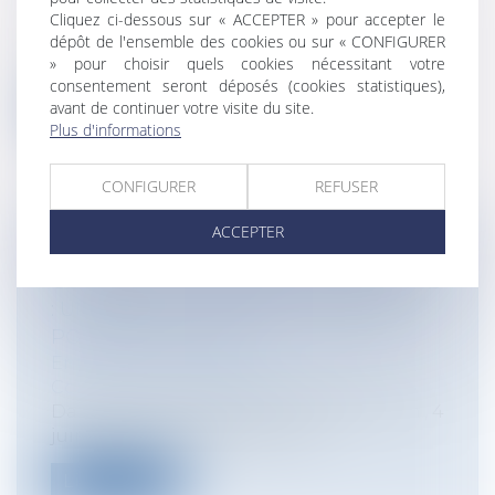
Construction Immobilier
Cliquez ci-dessous sur « ACCEPTER » pour accepter le
Cass, 3ème civ, 26 juin 2025, n°23-18.306,
dépôt de l'ensemble des cookies ou sur « CONFIGURER
» pour choisir quels cookies nécessitant votre
Publié au bulletin La garantie...
consentement seront déposés (cookies statistiques),
avant de continuer votre visite du site.
Lire la suite
Plus d'informations
CONFIGURER
REFUSER
ACCEPTER
FIXATION JUDICIAIRE DU PRIX DE
CESSION D’UN FONDS DE COMMERCE
: UN RAPPEL CLAIR DES LIMITES DU
POUVOIR DU JUGE
Entreprises
/
Gestion de l'entreprise
/
Construction Immobilier
Dans son arrêt du 4 juin 2025 (Cass. com., 4
juin 2025, n°24-11.580), la Cour...
Lire la suite