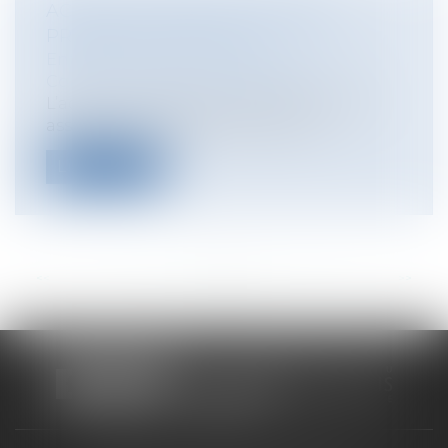
ACTION UT SINGULI ET INTÉRÊT
PROPRE DES ASSOCIÉS
Entreprises
/
Gestion de l'entreprise
/
Communication et vie sociale
L’action ut singuli est un levier pour les
associés d’une société, servant no...
Lire la suite
<<
<
...
27
28
29
30
31
32
33
...
>
>>