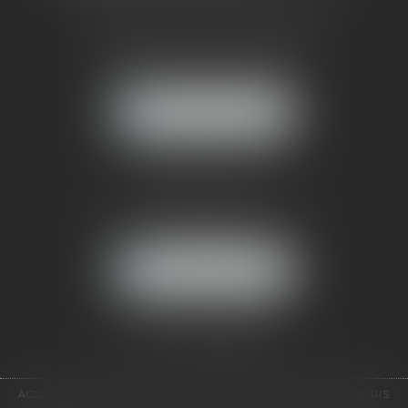
CABINET RUEIL-MALMAISON
121, avenue Paul Doumer
92500 RUEIL-MALMAISON
NOUS LOCALISER
CABINET PARIS
52, boulevard Emile Augier
75116 PARIS
NOUS LOCALISER
Pour nous contacter :
Tél :
01 41 91 76 76
ACCUEIL
LE CABINET
L'ÉQUIPE
EXPERTISES
EUROJURIS