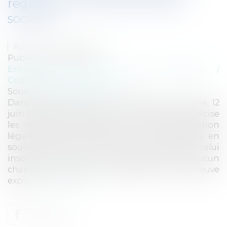
registre du commerce et des
sociétés
Auteur : VIBERT Olivier
Publié le :
04/07/2025
Entreprises
/
Gestion de l'entreprise
/
Communication et vie sociale
Source :
www.eurojuris.fr
Dans son arrêt du 12 juin 2025 (Cass. civ. 2ème, 12
juin 2025, n°22-24.111) la Cour de cassation précise
les modalités d’application de la présomption
légale relative au siège social des sociétés, en
soulignant que celui-ci reste réputé être celui
inscrit au registre du commerce tant qu’aucun
changement n’est opéré légalement, sauf preuve
explic...
Lire la suite