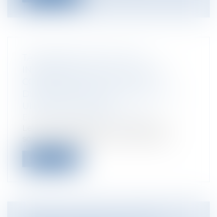
TAUX RÉDUIT D’IS À 15 % ET
INTÉGRATION FISCALE : QUELLES
CONSÉQUENCES EN CAS DE
DÉTENTION PAR UNE HOLDING OU
UNE SOCIÉTÉ MÈRE ?
Entreprises
/
Finances
/
Fiscalité
Le taux classique pour l’impôt sur les
sociétés est de 25 % pour toutes les s...
Lire la suite