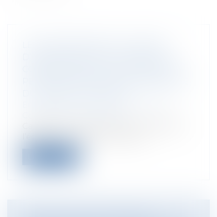
LES MANQUEMENTS DU MAÎTRE
D’ŒUVRE PEUVENT JUSTIFIER SA
CONDAMNATION AU PAIEMENT DES
PÉNALITÉS DE RETARD AU BÉNÉFICE
DU MAÎTRE D’OUVRAGE
Entreprises
/
Gestion de l'entreprise
/
Construction Immobilier
Cass, 3ème civ, 26 juin 2025, n°23-18.306 A
l’égard du maître de l’ouvrage...
Lire la suite