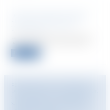
LE RÉGIME JURIDIQUE DES HAIES
Particuliers
/
Patrimoine
/
Gestion
Collectivités
/
Environnement
/
Environnement
Le pacte gouvernemental en faveur des
haies, né au dernier trimestre 2023, es...
Lire la suite
RÉCUPÉRATION ET VALORISATION
DES MÉTAUX ISSUS DE LA CRÉMATION
: PAS D’ATTEINTE AU PRINCIPE DE
SAUVEGARDE DE LA DIGNITÉ DE LA
PERSONNE HUMAINE, NI MÊME AU