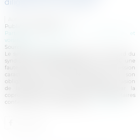
diligences lui incombant
Auteur : SACHON Meghane
Publié le :
06/02/2024
Particuliers
/
Patrimoine
/
Copropriété et
voisinage
Source :
www.eurojuris.fr
Le syndic engage sa responsabilité à l’égard du
syndicat des copropriétaires et commet une
faute dans l’accomplissement de sa mission
caractérisée par des manquements à son
obligation de conseil et de diligences à l’occasion
de la réalisation de travaux décidés par la
copropriété. Un syndicat des copropriétaires
confie des travaux de pose de ga...
Lire la suite