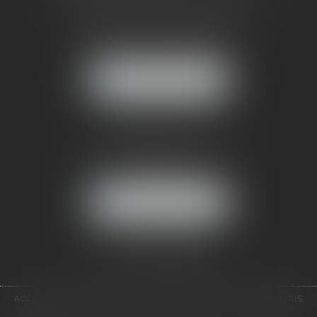
CABINET RUEIL-MALMAISON
121, avenue Paul Doumer
92500 RUEIL-MALMAISON
NOUS LOCALISER
CABINET PARIS
52, boulevard Emile Augier
75116 PARIS
NOUS LOCALISER
Pour nous contacter :
Tél :
01 41 91 76 76
ACCUEIL
LE CABINET
L'ÉQUIPE
EXPERTISES
EUROJURIS