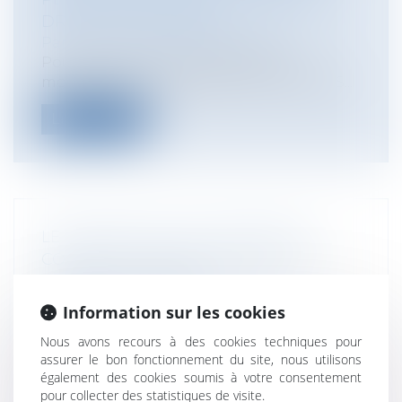
DROIT DE PROPRIÉTÉ
Particuliers
/
Famille
/
Successions
Pour rappel, parmi les différentes
modifications opérées par la loi dite 3DS...
Lire la suite
LE VENDEUR QUI SE COMPORTE
COMME UN PROFESSIONNEL DE LA
CONSTRUCTION EST
IRRÉFRAGABLEMENT RÉPUTÉ
Information sur les cookies
CONNAÎTRE LE VICE AFFECTANT LE
Nous avons recours à des cookies techniques pour
BIEN VENDU
assurer le bon fonctionnement du site, nous utilisons
Particuliers
/
Patrimoine
/
Construction
également des cookies soumis à votre consentement
Entreprises
/
Gestion de l'entreprise
/
pour collecter des statistiques de visite.