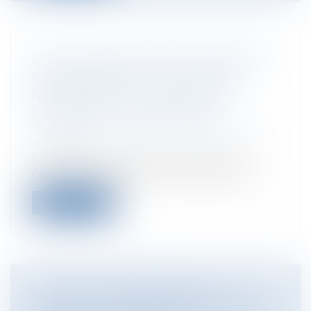
SUIVI DE TRAVAUX DE COPROPRIÉTÉ :
RESPONSABILITÉ DU SYNDIC QUI
N’ACCOMPLIT PAS TOUTES LES
DILIGENCES LUI INCOMBANT
Particuliers
/
Patrimoine
/
Copropriété et
voisinage
Le syndic engage sa responsabilité à
l’égard du syndicat des copropriétaires...
Lire la suite
LE DROIT DE PRÉFÉRENCE DU