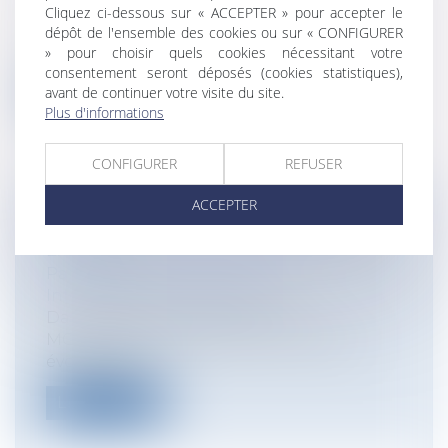
Gestion des risques et sécurité
Cliquez ci-dessous sur « ACCEPTER » pour accepter le
L’article 1645 du code civil dispose que le
dépôt de l'ensemble des cookies ou sur « CONFIGURER
» pour choisir quels cookies nécessitant votre
vendeur professionnel est irréfra...
consentement seront déposés (cookies statistiques),
avant de continuer votre visite du site.
Lire la suite
Plus d'informations
CONFIGURER
REFUSER
ACCEPTER
L'INTELLIGENCE ARTIFICIELLE (IA) ET
L'AVOCAT
Particuliers
/
Consommation
/
Informatique et Internet
Dans la vidéo suivante Etienne
MOUNIELOU, avocat à Saint-Gaudens,
évoque avec...
Lire la suite