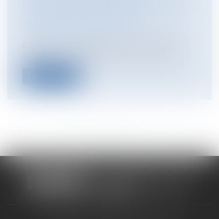
LOCATAIRE COMMERCIAL ÉCARTÉ EN
CAS DE VENTE SUR SAISIE
Entreprises
/
Gestion de l'entreprise
/
Construction Immobilier
Dans une décision du 3 novembre 2023
(Pourvoi 22 – 17 505 FS-B) la Cour de ca...
Lire la suite
<<
<
...
87
88
89
90
91
92
93
...
>
>>