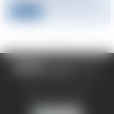
cassation, dans un arrêt du 12 février 20...
Lire la suite
<<
<
...
39
40
41
42
43
44
45
...
>
>>
CABINET RUEIL-MALMAISON
121, avenue Paul Doumer
92500 RUEIL-MALMAISON