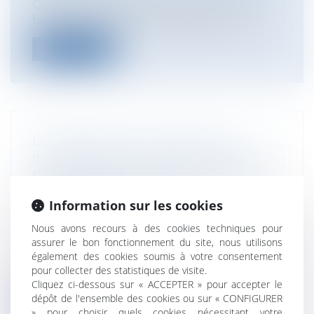
Quelle est la responsabilité des banques
face aux différentes escroqueries do...
Lire la suite
LA RÉPARATION DU PRÉJUDICE
IMMATÉRIEL NÉCESSITE DE JUSTIFIER
D’UN LIEN DE CAUSALITÉ DIRECT ET
CERTAIN AVEC LA FAUTE
Information sur les cookies
SANCTIONNÉE
Particuliers
/
Patrimoine
/
Copropriété et
Nous avons recours à des cookies techniques pour
assurer le bon fonctionnement du site, nous utilisons
voisinage
également des cookies soumis à votre consentement
Cass, 3ème civ, 30 janvier 2025, n°23-13.325
pour collecter des statistiques de visite.
Se plaignant de désordres aff...
Cliquez ci-dessous sur « ACCEPTER » pour accepter le
dépôt de l'ensemble des cookies ou sur « CONFIGURER
Lire la suite
» pour choisir quels cookies nécessitant votre