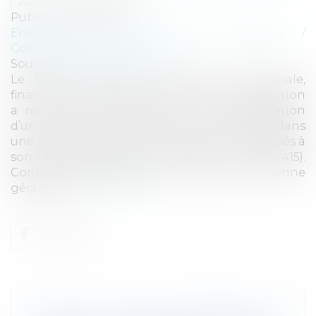
Auteur : VIBERT Olivier
Publié le :
19/03/2025
Entreprises
/
Gestion de l'entreprise
/
Communication et vie sociale
Source :
www.eurojuris.fr
Le 12 février 2025, la chambre commerciale,
financière et économique de la Cour de cassation
a rendu un arrêt portant sur la rémunération
d’un gérant d’une SARL qui a été révoqué dans
une affaire opposant une société et ses associés à
son ancienne gérante. (pourvoi n° 23-18.415).
Contexte de l’affaire Mme V, associée et ancienne
gérante de...
Lire la suite