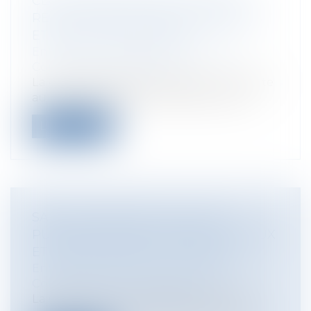
CLAUSE RÉPUTÉE NON ÉCRITE ET
RESTITUTION DE L'INDU : PRINCIPES
ET LIMITES TEMPORELLES
Entreprises
/
Gestion de l'entreprise
/
Construction Immobilier
La clause d’indexation réputée non écrite
au sein des baux commerciaux contin...
Lire la suite
SANCTION PÉNALE DE LA NON
PUBLICATION DES COMPTES SOCIAUX
ET ACTION SOCIALE UT SINGULI
Entreprises
/
Gestion de l'entreprise
/
Communication et vie sociale
La Chambre criminelle de la Cour de