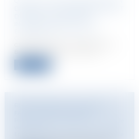
QUAND LA NOTION D’ENTREPRISE EN
DROIT DE LA CONCURRENCE PERMET
D’ÉTABLIR LA COMPÉTENCE
INTERNATIONALE DU JUGE
Entreprises
/
Marketing et ventes
/
Concurrence
CJUE, 13 févr. 2025, n° C-393/23, Athenian
Brewery et Heineken La Cour de...
Lire la suite
RESPONSABILITÉ DE LA BANQUE
FACE À UNE ESCROQUERIE
Particuliers
/
Consommation
/
Contrats de
vente / Prêts
Entreprises
/
Finances
/
Banque et finance