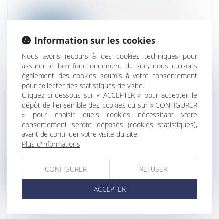
demandes celle portant sur une vente...
Lire la suite
Information sur les cookies
Nous avons recours à des cookies techniques pour
assurer le bon fonctionnement du site, nous utilisons
également des cookies soumis à votre consentement
pour collecter des statistiques de visite.
UN FŒTUS NÉ SANS VIE PEUT ÊTRE
Cliquez ci-dessous sur « ACCEPTER » pour accepter le
dépôt de l'ensemble des cookies ou sur « CONFIGURER
DÉCLARÉ À L'ÉTAT CIVIL
» pour choisir quels cookies nécessitant votre
Particuliers
/
Famille
/
Mariage / PACS /
consentement seront déposés (cookies statistiques),
Concubinage / Vie civile
avant de continuer votre visite du site.
C'est ce qui a été décidé par la Cour de
Plus d'informations
cassation dans trois arrêts rendus l...
CONFIGURER
REFUSER
Lire la suite
ACCEPTER