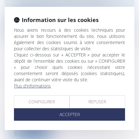
sociaux et les bureaux des entreprises
ind...
Information sur les cookies
Lire la suite
Nous avons recours à des cookies techniques pour
assurer le bon fonctionnement du site, nous utilisons
également des cookies soumis à votre consentement
pour collecter des statistiques de visite.
Cliquez ci-dessous sur « ACCEPTER » pour accepter le
dépôt de l'ensemble des cookies ou sur « CONFIGURER
INAPTITUDE : REPRISE DU PAIEMENT
» pour choisir quels cookies nécessitant votre
consentement seront déposés (cookies statistiques),
DU SALAIRE JUSQU’À LA
avant de continuer votre visite du site.
PRÉSENTATION DE LA LETTRE DE
Plus d'informations
LICENCIEMENT
Entreprises
/
Ressources humaines
/
CONFIGURER
REFUSER
Discipline et licenciement
Lorsque le délai d’un mois dont dispose
ACCEPTER
l’employeur, pour soit reclasser, soi...
Lire la suite