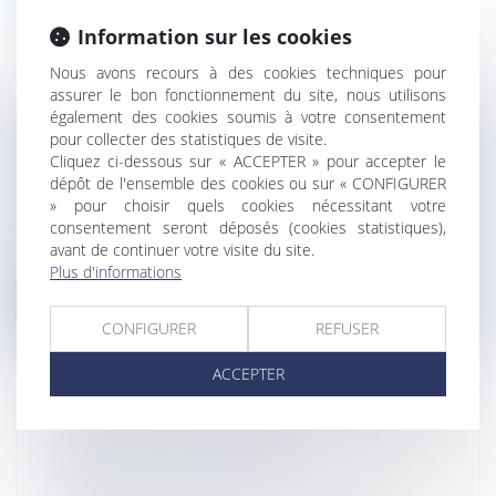
Information sur les cookies
Nous avons recours à des cookies techniques pour
assurer le bon fonctionnement du site, nous utilisons
également des cookies soumis à votre consentement
LE BULLETIN DE PAIE
pour collecter des statistiques de visite.
Cliquez ci-dessous sur « ACCEPTER » pour accepter le
Entreprises
/
Ressources humaines
/
dépôt de l'ensemble des cookies ou sur « CONFIGURER
Salaires et avantages
» pour choisir quels cookies nécessitant votre
Aucune mention de Convention
consentement seront déposés (cookies statistiques),
CollectiveIl convient de distinguer le cas
avant de continuer votre visite du site.
où le...
Plus d'informations
Lire la suite
CONFIGURER
REFUSER
ACCEPTER
ACQUISITION DE TITRES
Entreprises
/
Ressources humaines
/