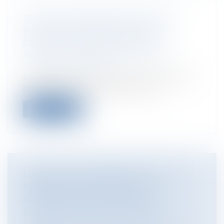
TENUE DE TRAVAIL OBLIGATOIRE
POUR LES SALARIÉS : QUI A LA
CHARGE DE SON ENTRETIEN ?
Entreprises
/
Ressources humaines
/
Salaires et avantages
Lorsque le port d'une tenue de travail est
obligatoire pour les salariés et q...
Lire la suite
LES AIDES EUROPÉENNES : DE LA
NÉCESSITÉ D’UNE LECTURE
ATTENTIVE DES RÈGLEMENTS
Collectivités
/
International
/
Droit
Européen / Droit communautaire