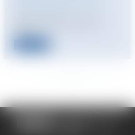
Collectivités
/
Finances locales
/
Droit
public économique
Dans le tour de table qui concerne
systématiquement les collectivités
lorsqu’...
Lire la suite
<<
<
...
314
315
316
317
318
319
320
...
>
>>