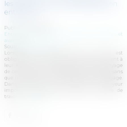
les salariés : qui a la charge de son
entretien ?
Publié le :
21/03/2018
Entreprises
/
Ressources humaines
/
Salaires et
avantages
Source :
www.eurojuris.fr
Lorsque le port d'une tenue de travail est
obligatoire pour les salariés et qu'il est inhérent à
leur emploi, le coût d'entretien et de nettoyage
de ces tenues est à la charge de l'employeur sans
que le salarié ait à justifier des frais qu'il engage.
Dans beaucoup de professions, l'employeur
impose à ses salariés le port d'une tenue de
travai...
Lire la suite