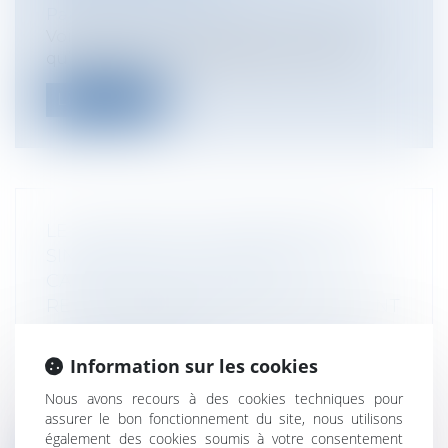
Particuliers
/
Patrimoine
/
Construction
Voici donc un fournisseur qui, au motif
qu’il exécute son obligation de conse...
Lire la suite
LE CARACTÈRE INDÉTERMINÉ D'UN
SINISTRE PEUT-IL CONSTITUER UNE
CAUSE D'EXONÉRATION DE
RESPONSABILITÉ SUR LE FONDEMENT
DE LA GARANTIE DÉCENNALE DES
CONSTRUCTEURS ?
Information sur les cookies
Particuliers
/
Patrimoine
/
Construction
Nous avons recours à des cookies techniques pour
La Cour de cassation a considéré que
assurer le bon fonctionnement du site, nous utilisons
l’origine électrique du sinistre, déterm...
également des cookies soumis à votre consentement