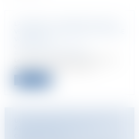
L’ATTEINTE À LA LIBERTÉ D’ALLER ET
VENIR N’EST PAS CONSTITUTIVE D’UNE
VOIE DE FAIT
Collectivités
/
Contentieux
/
Responsabilité administrative
Le tribunal des conflits, dans sa décision
du 12 février, a jugé que la liber...
Lire la suite
UN FOURNISSEUR PEUT-IL SE VOIR
APPLIQUER LA QUALITÉ DE
CONSTRUCTEUR ?