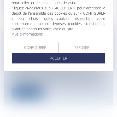
pour collecter des statistiques de visite.
Lire la suite
Cliquez ci-dessous sur « ACCEPTER » pour accepter le
dépôt de l'ensemble des cookies ou sur « CONFIGURER
» pour choisir quels cookies nécessitant votre
consentement seront déposés (cookies statistiques),
avant de continuer votre visite du site.
Plus d'informations
SUR LE LIEN ENTRE VACCINATION
CONTRE L’HÉPATITE B ET SCLÉROSE
CONFIGURER
REFUSER
EN PLAQUES EN L’ABSENCE DE
PREUVE SCIENTIFIQUE FORMELLE
ACCEPTER
Particuliers
/
Santé
/
Responsabilité
médicale
Dans un contexte de remise en cause
croissante des vaccinations obligatoires,...
Lire la suite