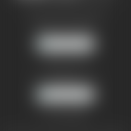
CABINET RUEIL-MALMAISON
121, avenue Paul Doumer
92500 RUEIL-MALMAISON
NOUS LOCALISER
CABINET PARIS
52, boulevard Emile Augier
75116 PARIS
NOUS LOCALISER
Pour nous contacter :
Tél :
01 41 91 76 76