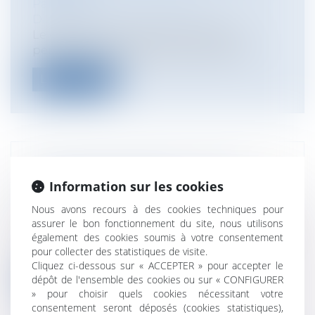
Particuliers
/
Consommation
/
Distribution
Le décret du 6 juillet 2010 relatif aux
personnes susceptibles de bénéficier...
Lire la suite
POMPIERS: RÉMUNÉRATION DES
Information sur les cookies
HEURES DE GARDE
Collectivités
/
Services publics
/
Fonction
Nous avons recours à des cookies techniques pour
publique / Personnel administratif
assurer le bon fonctionnement du site, nous utilisons
Le contentieux né en 2002 a été tranché le
également des cookies soumis à votre consentement
pour collecter des statistiques de visite.
4 août par le tribunal administrat...
Cliquez ci-dessous sur « ACCEPTER » pour accepter le
dépôt de l'ensemble des cookies ou sur « CONFIGURER
Lire la suite
» pour choisir quels cookies nécessitant votre
consentement seront déposés (cookies statistiques),