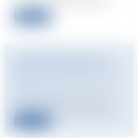
nature, pas susceptibles d'engager la...
Lire la suite
LA DISCRIMINATION LIÉE AU LIEU
D'HABITATION DANS L'ACCÈS À
L'EMPLOI BIENTÔT INSCRITE DANS LA
LOI?
Entreprises
/
Ressources humaines
/
Contrat de travail
Le ministre de l'Immigration a reçu un
rapport sur la promotion de la diversi...
Lire la suite