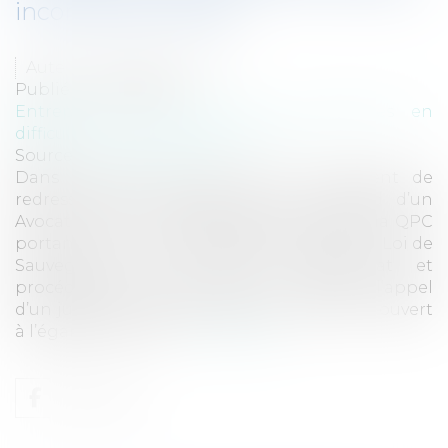
inconstitutionnels?
Auteur : MINAULT Patricia
Publié le :
12/08/2010
Entreprises
/
Contentieux
/
Entreprises en
difficultés / procédures collectives
Source :
www.eurojuris.fr
Dans le cadre de l’appel d’un jugement de
redressement judiciaire ouvert à l’égard d’un
Avocat, la Cour a accepté de transmettre la QPC
portant sur les articles 88, 89, 97 et 104 de la Loi de
Sauvegarde du 26 juillet 2005.Avocat et
procédures collectives Dans le cadre de l’appel
d’un jugement de redressement judiciaire ouvert
à l’égard d’un Avoc...
Lire la suite