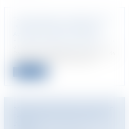
TEXTES ÉTENDANT LE BÉNÉFICE DES
PROCÉDURES COLLECTIVES AUX
AVOCATS INCONSTITUTIONNELS?
Entreprises
/
Contentieux
/
Entreprises en
difficultés / procédures collectives
Dans le cadre de l’appel d’un jugement de
redressement judiciaire ouvert à l’...
Lire la suite
RÉDUCTION SOCIALE DE LA FACTURE
TÉLÉPHONIQUE: PUBLICATION DU
DÉCRET