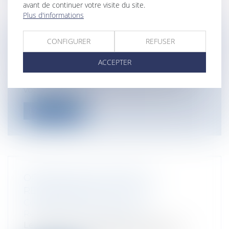
avant de continuer votre visite du site.
Plus d'informations
CONFIGURER
REFUSER
COMMENT CONNAÎTRE MA
CONVENTION COLLECTIVE?
ACCEPTER
Particuliers
/
Emploi
/
Contrat de travail
Pour savoir quelle convention collective
vous est applicable, le meilleur moy...
Lire la suite
OPÉRATIONS MILITAIRES ET
RESPONSABILITÉ DE L'ETAT
Collectivités
/
Contentieux
/
Responsabilité administrative
Les opérations militaires ne sont, par