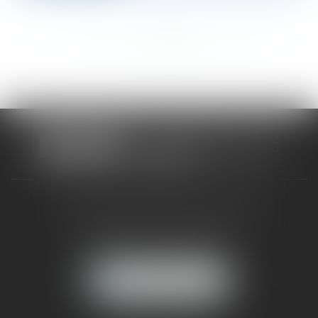
<<
<
...
758
759
760
761
762
763
764
...
>
>>
CABINET RUEIL-MALMAISON
121, avenue Paul Doumer
92500 RUEIL-MALMAISON
NOUS LOCALISER