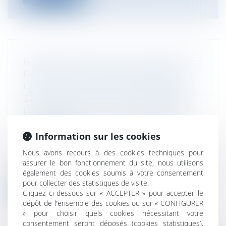
RESPONSABILITÉ DES GESTIONNAIRES
PUBLICS - UNE SURFACTURATION
D’UN MARCHÉ PUBLIC CORRIGÉE AU
STADE DU DGD : LA RESPONSABILITÉ
DU COMPTABLE PUBLIC DEMEURE
ENGAGÉE
Information sur les cookies
Collectivités
/
Finances locales
/
Fiscalité/
Gestion de fait/ Chambre des Comptes
Nous avons recours à des cookies techniques pour
Cour des comptes 13 mai 2025, Commune
assurer le bon fonctionnement du site, nous utilisons
d’Eguilles, S-2025-0647 Une Commune...
également des cookies soumis à votre consentement
pour collecter des statistiques de visite.
Lire la suite
Cliquez ci-dessous sur « ACCEPTER » pour accepter le
dépôt de l'ensemble des cookies ou sur « CONFIGURER
» pour choisir quels cookies nécessitant votre
consentement seront déposés (cookies statistiques),