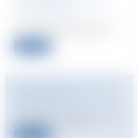
LOCAL COMMERCIAL
Entreprises
/
Gestion de l'entreprise
/
Construction Immobilier
Le droit de préemption du locataire d’un
bail commercial, aussi appelé droit...
Lire la suite
SOCIÉTÉ EN COURS DE FORMATION
ET BAIL COMMERCIAL
Entreprises
/
Vie de l'entreprise
/
Création
de l'entreprise
L’arrêt rendu le 28 mai 2025 (Cass. Com, 28
mai 2025, n°24-13.370), objet du...
Lire la suite