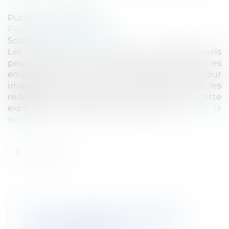
Publié le :
05/08/2025
Particuliers
/
Santé
/
Sport
Source :
www.weblex.fr
Les sportifs et entraîneurs professionnels
peuvent conclure, avec les clubs qui les
emploient, des contrats d’exploitation de leur
image, de leur nom ou de leur voix. Mais les
redevances versées dans le cadre de cette
exploitation sont-elles soumises à TVA...
Lire la
suite
DROIT DE PRÉEMPTION ET VENTE
D’UN IMMEUBLE AVEC UN SEUL