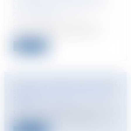
UN PLACEMENT AU DOMICILE D’UN
OU DES PARENTS
Particuliers
/
Famille
/
Enfants
Dans un arrêt du 12 juin 2025 (Cour de
Cassation, Chambre civile 1, 12 juin 2...
Lire la suite
TVA ET EXPLOITATION DE L’IMAGE DES
SPORTIFS : LE SORT DU MATCH EST
SCELLÉ !
Particuliers
/
Santé
/
Sport
Les sportifs et entraîneurs professionnels
peuvent conclure, avec les clubs q...
Lire la suite