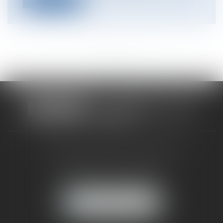
<<
<
...
23
24
25
26
27
28
29
...
>
>>
CABINET RUEIL-MALMAISON
121, avenue Paul Doumer
92500 RUEIL-MALMAISON
NOUS LOCALISER