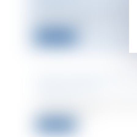
Particuliers
/
Patrimoine
/
Construction
Le contrat de vente notarié rapportait 
garantie par la vende...
Lire la suite
CONSTITUTION EUROPÉENNE : L
SIMPLIFIÉ EST PRÊT
Collectivités
/
International
/
Droit Euro
communautaire
À deux semaines du Sommet européen d
juristes des vingt-sept É...
Lire la suite