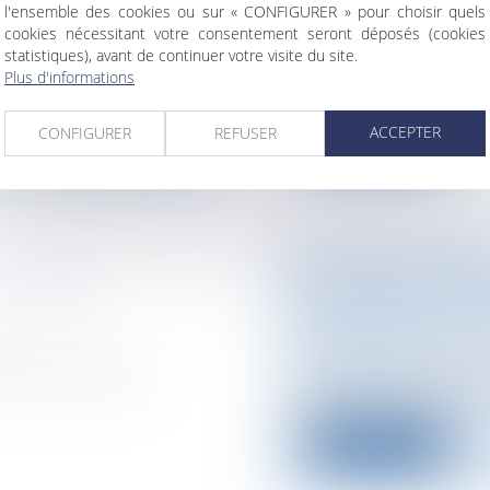
l'ensemble des cookies ou sur « CONFIGURER » pour choisir quels
Collectivités
/
Urban
cookies nécessitant votre consentement seront déposés (cookies
publics/Constructi
statistiques), avant de continuer votre visite du site.
l'exonération de
L'option pour l'assu
Plus d'informations
biens ruraux qu'i...
ACCEPTER
CONFIGURER
REFUSER
Lire la suite
E TRAITÉ
LE BAIL PAR U
RENOUVELLE PO
péen / Droit
Entreprises
/
Gestio
Immobilier
e Lisbonne, les
Le contrat de locat
égale à trois ans p...
Lire la suite