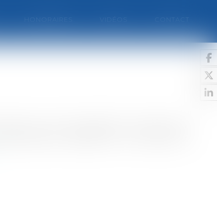
HONORAIRES
VIDÉOS
CONTACT
 cachés. La Cour de cassation a écarté cette
nvironnement radioactif et de risque de