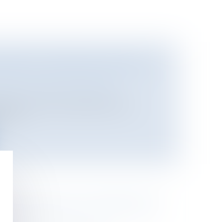
 BRETON S'EXPRIME DEVANT LE
tieux
/
Justice commerciale
 l'économie Thierry Breton s’est
ant...
 BAIL RURAL PEUT OPTER POUR