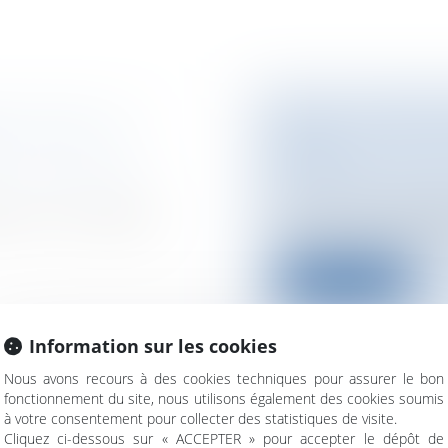
 LOI SUR « LA
EADS : THIERRY
SÉNAT
 Concubinage / Vie
Entreprises
/
Conten
L'ancien ministre de
oi sur « la maîtrise
exprimé vendredi dev
Lire la suite
Information sur les cookies
Nous avons recours à des cookies techniques pour assurer le bon
fonctionnement du site, nous utilisons également des cookies soumis
ERRAIN
LE PRENEUR DE
à votre consentement pour collecter des statistiques de visite.
LA TVA
Cliquez ci-dessous sur « ACCEPTER » pour accepter le dépôt de