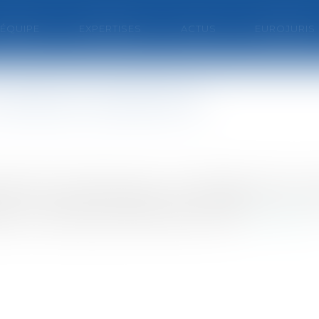
'ÉQUIPE
EXPERTISES
ACTUS
EUROJURIS
n terrain contaminé
onération de garantie par la venderesse des vices
ce par ladite venderesse de l'existence d'un e
e ne contestait pas avoir déclaré en 199...
Lire la suite