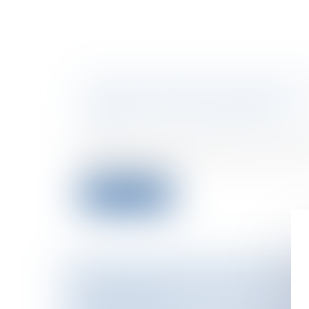
LE SÉNAT ADOPTE LE PROJET DE
MAÎTRISE DE L'IMMIGRATION »
Particuliers
/
Famille
/
Mariage / PACS /
civile
Le Sénat a adopté vendredi le projet de l
de l'immigratio...
Lire la suite
VENTE D'UNE MAISON SUR UN T
CONTAMINÉ