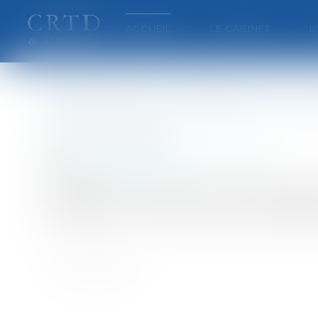
ACCUEIL
LE CABINET
L
Vente d'une maison sur u
Publié le :
04/10/2007
Particuliers
/
Patrimoine
/
Construction
Source :
www.eurojuris.fr
Le contrat de vente notarié rapportait l'ex
exonération en raison de la connaissan
contamination.PrécisionsEn effet, la venderess