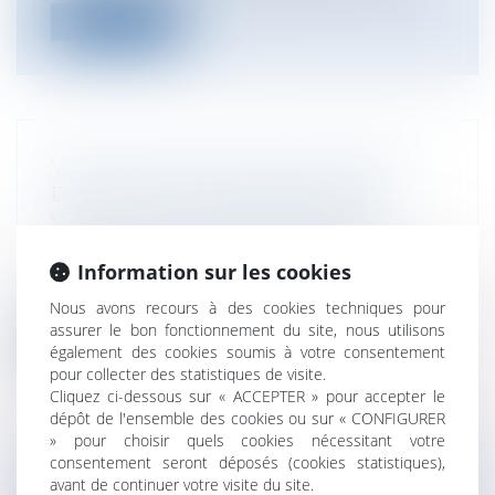
Lire la suite
VIDÉO : QU'EST-CE QUE LE SERVICE
D'AIDE AU RECOUVREMENT DES
VICTIMES D'INFRACTION (SARVI) ?
Particuliers
/
Civil / Pénal
/
Victimes
Information sur les cookies
Il existe assez peu d'autres moyens que la
compensation financière pour être...
Nous avons recours à des cookies techniques pour
assurer le bon fonctionnement du site, nous utilisons
Lire la suite
également des cookies soumis à votre consentement
pour collecter des statistiques de visite.
Cliquez ci-dessous sur « ACCEPTER » pour accepter le
dépôt de l'ensemble des cookies ou sur « CONFIGURER
» pour choisir quels cookies nécessitant votre
consentement seront déposés (cookies statistiques),
avant de continuer votre visite du site.
LIQUIDATION TOTALE EN MAGASIN :