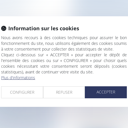
LLE EST LA
ELLE
Particuliers
/
Conso
E CONSEIL
Information sur les cookies
ministratif/
Le sacre d’un clon
Nous avons recours à des cookies techniques pour assurer le bon
7 ans de concours co
fonctionnement du site, nous utilisons également des cookies soumis
’urgence à
à votre consentement pour collecter des statistiques de visite.
Cliquez ci-dessous sur « ACCEPTER » pour accepter le dépôt de
l'ensemble des cookies ou sur « CONFIGURER » pour choisir quels
Lire la suite
cookies nécessitant votre consentement seront déposés (cookies
statistiques), avant de continuer votre visite du site.
Plus d'informations
ACCEPTER
CONFIGURER
REFUSER
AL : REMISE DES
VIDÉO : LA DÉFI
TION
Particuliers
/
Conso
onstruction
Pour un sujet, en voi
novembre 2024 (Cour