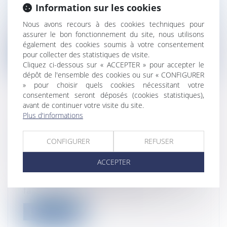
Information sur les cookies
Gestion des risques et sécurité
La société La Dormoise avait confié
Nous avons recours à des cookies techniques pour
l’installation d’une centrale photovoltaï...
assurer le bon fonctionnement du site, nous utilisons
également des cookies soumis à votre consentement
Lire la suite
pour collecter des statistiques de visite.
Cliquez ci-dessous sur « ACCEPTER » pour accepter le
dépôt de l'ensemble des cookies ou sur « CONFIGURER
» pour choisir quels cookies nécessitant votre
consentement seront déposés (cookies statistiques),
avant de continuer votre visite du site.
Plus d'informations
CONCURRENCE DÉLOYALE DANS LA
JOAILLERIE DE LUXE : ABSENCE DE
CONFIGURER
REFUSER
PARASITISME PAR LOUIS VUITTON
Entreprises
/
Marketing et ventes
/
ACCEPTER
Concurrence
Cass. com., 5 mars 2025, n° 23-21.157 Les
faits Les sociétés Richemont e...
Lire la suite