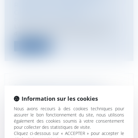
RÉAFFIRME LA PRÉÉMINENCE DU
CRÉANCIER ORIGINAIRE
Particuliers
/
Patrimoine
/
Assurances
L’arrêt rendu le 26 juin 2024 par la Cour
d’appel de Rennes (5e chambre, RG n...
Lire la suite
RESPONSABILITÉ DE L’AVOCAT
CONSEIL FISCAL : QUELLE EST LA
Information sur les cookies
PORTÉE DU DEVOIR DE CONSEIL ET
Nous avons recours à des cookies techniques pour
DE PRUDENCE ?
assurer le bon fonctionnement du site, nous utilisons
Particuliers
/
Patrimoine
/
Assurances
également des cookies soumis à votre consentement
Entreprises
/
Gestion de l'entreprise
/
pour collecter des statistiques de visite.
Gestion des risques et sécurité
Cliquez ci-dessous sur « ACCEPTER » pour accepter le
La Cour de cassation a, par une décision