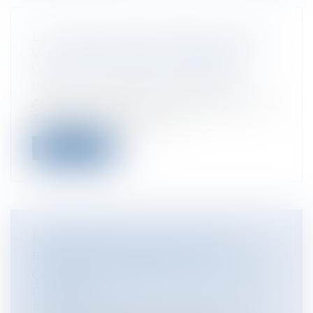
L’EXCLUSION DE GARANTIE FACE AU
VOL COMMIS PAR UNE PERSONNE
VIVANT AU FOYER DE L’ASSURÉ
Particuliers
/
Patrimoine
/
Assurances
Analyse de l’arrêt Cour de cassation, 2e civ.,
3 avril 2025 – n° 23-20.003...
Lire la suite
NON RESPECT DE LA CLAUSE DE
RÈGLEMENT AMIABLE DE LA
CONVENTION CORAL ET FIN DE NON-
RECEVOIR
Particuliers
/
Patrimoine
/
Assurances