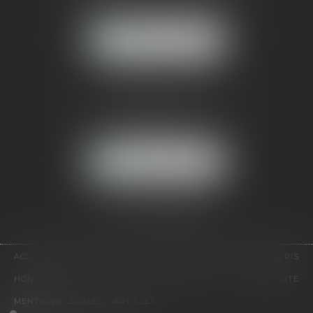
92500 RUEIL-MALMAISON
NOUS LOCALISER
CABINET PARIS
52, boulevard Emile Augier
75116 PARIS
NOUS LOCALISER
Pour nous contacter :
Tél :
01 41 91 76 76
ACCUEIL
LE CABINET
L'ÉQUIPE
EXPERTISES
EUROJURIS
HONORAIRES
VIDÉOS
CONTACT
PLAN DU SITE
MENTIONS LÉGALES
ARTICLES