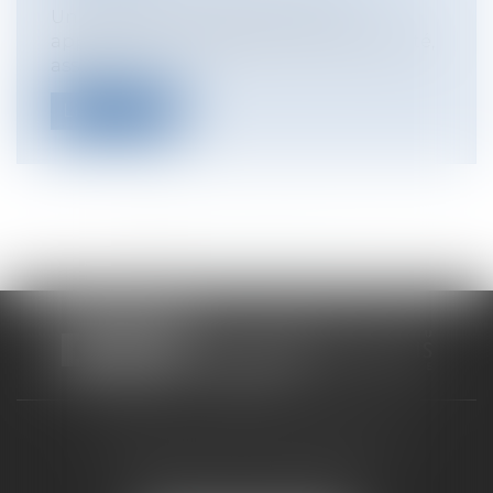
Un incendie a sinistré en 2014 un
appartement situé dans une copropriété,
ass...
Lire la suite
<<
<
1
2
3
4
5
6
7
...
>
>>
CABINET RUEIL-MALMAISON
121, avenue Paul Doumer