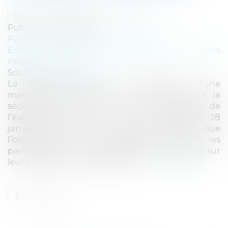
Auteur : Delahousse Christophe
Publié le :
05/03/2026
Particuliers
/
Patrimoine
/
Assurances
Entreprises
/
Gestion de l'entreprise
/
Gestion des
risques et sécurité
Source :
www.eurojuris.fr
La responsabilité de l’organisateur d’une
manifestation sportive ne se limite pas à la
sécurité du parcours ou à la logistique de
l’événement. Dans un arrêt important du 28
janvier 2026, la Cour de cassation rappelle que
l’organisateur doit également informer les
participants sur les assurances souscrites et sur
leur portée. Cette décision renfo...
Lire la suite