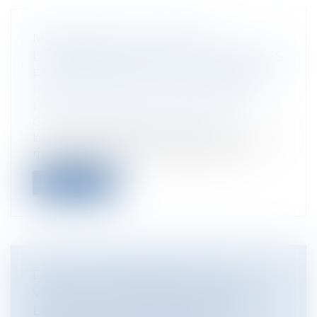
MANIFESTATION SPORTIVE :
L’ORGANISATEUR DOIT INFORMER LES
PARTICIPANTS SUR LES ASSURANCES
Particuliers
/
Patrimoine
/
Assurances
Entreprises
/
Gestion de l'entreprise
/
Gestion des risques et sécurité
La responsabilité de l’organisateur d’une
manifestation sportive ne se limite...
Lire la suite
DROIT DE PRÉFÉRENCE DE LA
VICTIME ET PLAFOND DE GARANTIE :
LA COUR D’APPEL DE RENNES