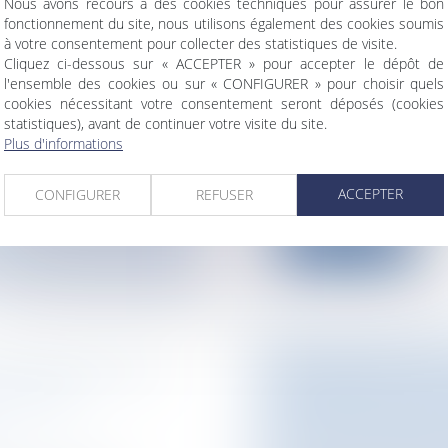
Nous avons recours à des cookies techniques pour assurer le bon
fonctionnement du site, nous utilisons également des cookies soumis
à votre consentement pour collecter des statistiques de visite.
Cliquez ci-dessous sur « ACCEPTER » pour accepter le dépôt de
l'ensemble des cookies ou sur « CONFIGURER » pour choisir quels
ON DU SALARIÉ
LE DÉVELOPPEM
cookies nécessitant votre consentement seront déposés (cookies
DE LOYAUTÉ
FONDAMENTAUX 
statistiques), avant de continuer votre visite du site.
Particuliers
/
Emplo
Plus d'informations
ntrat de travail
Entreprises
/
Ressou
n de l’entreprise
Les droits fondamen
ACCEPTER
CONFIGURER
REFUSER
et particulièrement..
Lire la suite
S PEUVENT ÊTRE
PROPOSER UN CD
D D’UNE
NOUVELLES OBL
Particuliers
/
Emplo