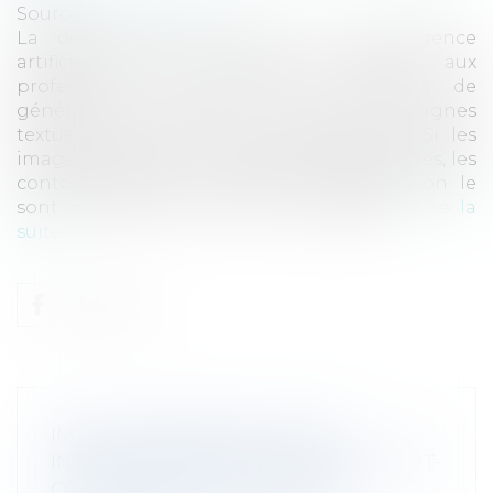
Source :
www.eurojuris.fr
La démocratisation des outils d’intelligence
artificielle (IA) générative permet aux
professionnels comme aux particuliers de
générer des images à partir de consignes
textuelles plus ou moins sophistiquées. Si les
images générées sont désormais bien nettes, les
contours de leurs conditions d’exploitation le
sont nettement moins. Les conditions...
Lire la
suite
IMAGES GÉNÉRÉES PAR UNE
INTELLIGENCE ARTIFICIELLE (IA): PEUT-
ON LIBREMENT LES UTILISER ?