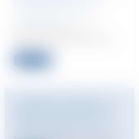
Particuliers
/
Consommation
/
Informatique et Internet
Entreprises
/
Marketing et ventes
/
Marques et brevets
La démocratisation des outils
d’intelligence artificielle (IA) générative
per...
Lire la suite
LA MARQUE QUI A TROP PLU : LA
DÉCHÉANCE DE LA MARQUE CITY
STADE POUR DÉGÉNÉRESCENCE
Entreprises
/
Marketing et ventes
/
Marques et brevets
La protection conférée par le droit des