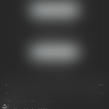
NOUS LOCALISER
CABINET PARIS
52, boulevard Emile Augier
75116 PARIS
NOUS LOCALISER
Pour nous contacter :
Tél :
01 41 91 76 76
ACCUEIL
LE CABINET
L'ÉQUIPE
EXPERTISES
EUROJURIS
HONORAIRES
VIDÉOS
CONTACT
PLAN DU SITE
MENTIONS LÉGALES
ARTICLES