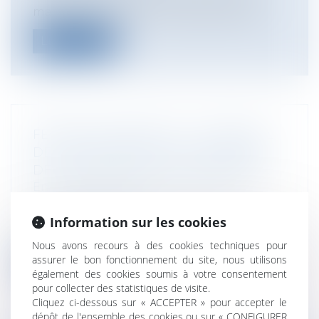
marques repose sur un équilibre délic...
Lire la suite
FERRARI TESTAROSSA : LE TRIBUNAL
DE L’UE RÉAFFIRME LA SOUPLESSE
DE LA PREUVE DE L’USAGE SÉRIEUX
Entreprises
/
Marketing et ventes
/
Marques et brevets
Le 2 juillet 2025, le Tribunal de l’Union
Information sur les cookies
européenne a rendu deux arrêts marq...
Nous avons recours à des cookies techniques pour
assurer le bon fonctionnement du site, nous utilisons
Lire la suite
également des cookies soumis à votre consentement
pour collecter des statistiques de visite.
Cliquez ci-dessous sur « ACCEPTER » pour accepter le
dépôt de l'ensemble des cookies ou sur « CONFIGURER