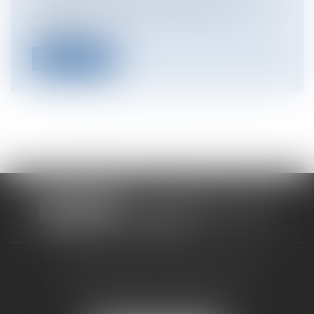
protection plus importante qu’une
marque...
Lire la suite
<<
<
1
2
3
4
5
6
7
...
>
>>
CABINET RUEIL-MALMAISON
121, avenue Paul Doumer
92500 RUEIL-MALMAISON