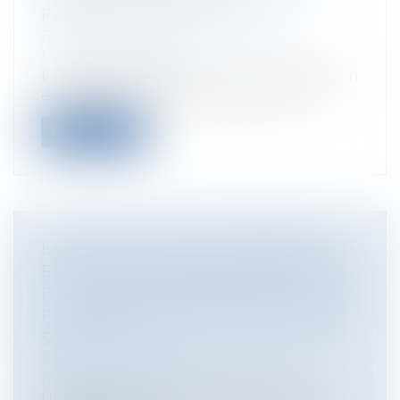
PRINCIPE DE SPÉCIALITÉ
Entreprises
/
Marketing et ventes
/
Marques et brevets
Le 4 décembre 2024, le Tribunal de l'Union
européenne a rendu plusieurs décis...
Lire la suite
LA MARQUE STAR WARS BÉNÉFICIE-T-
ELLE DE LA PROTECTION ÉTENDUE
D’UNE MARQUE RENOMMÉE ? QUE LA
FORCE (DE LA MARQUE RENOMMÉE)
SOIT AVEC TOI !
Entreprises
/
Marketing et ventes
/
Marques et brevets
Une marque renommée bénéficie d’une