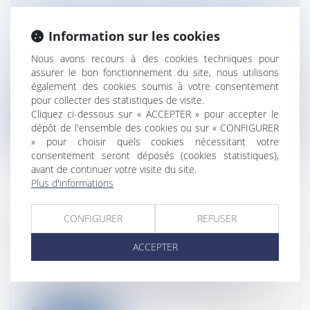
LE DROIT D'ACCÈS DE L'USAGER AUX
INFORMATIONS MÉDICALES
Information sur les cookies
Particuliers
/
Santé
/
Responsabilité
Nous avons recours à des cookies techniques pour
médicale
assurer le bon fonctionnement du site, nous utilisons
Etude du nouveau droit des patientsNous
également des cookies soumis à votre consentement
continuons par ce nouvel article sur...
pour collecter des statistiques de visite.
Cliquez ci-dessous sur « ACCEPTER » pour accepter le
Lire la suite
dépôt de l'ensemble des cookies ou sur « CONFIGURER
» pour choisir quels cookies nécessitant votre
consentement seront déposés (cookies statistiques),
avant de continuer votre visite du site.
Plus d'informations
LE DROIT DES USAGERS DES
CONFIGURER
REFUSER
SERVICES DE SANTÉ
Particuliers
/
Santé
/
Responsabilité
ACCEPTER
médicale
PrécisionsNous allons inaugurer par ce
premier article une série portant sur...