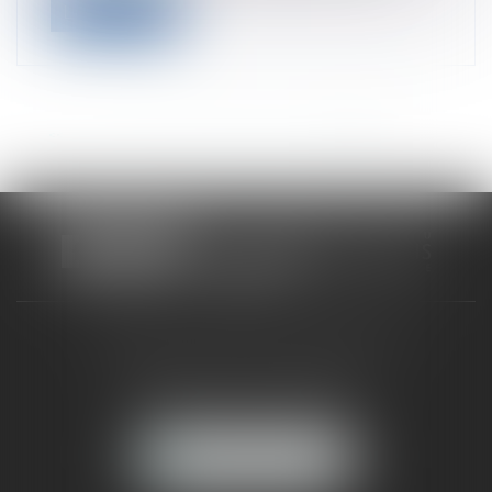
Lire la suite
<<
<
...
16
17
18
19
20
21
22
>
>>
CABINET RUEIL-MALMAISON
121, avenue Paul Doumer
92500 RUEIL-MALMAISON
NOUS LOCALISER