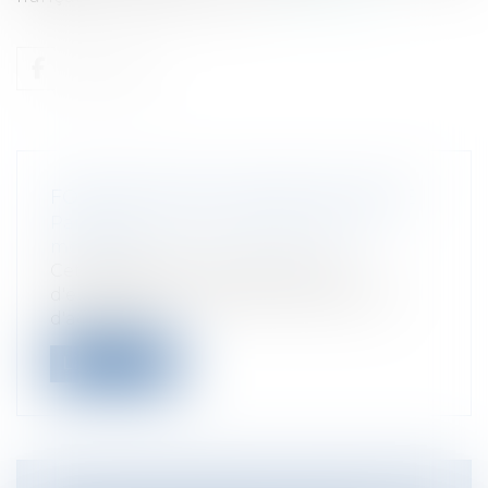
FORMATION DES CADRES DE SANTÉ
Particuliers
/
Santé
/
Responsabilité
médicale
Cet ouvrage de méthodologie et
d'entraînement prépare aux épreuves
d'admissib...
Lire la suite