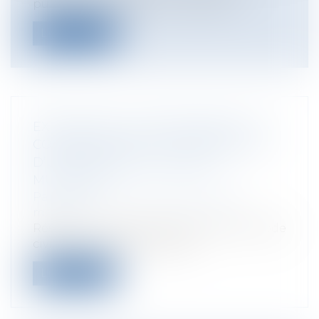
publique dispose que : « Dans les...
Lire la suite
EXPOSITION À UN MÉDICAMENT : LA
CONFIRMATION DE LA RÉPARATION
D’UN DOMMAGE À CAUSES
MULTIPLES
Particuliers
/
Santé
/
Responsabilité
médicale
Résumé : Il résulte de l’article 1240 du Code
civil qu’ouvre droit à répara...
Lire la suite