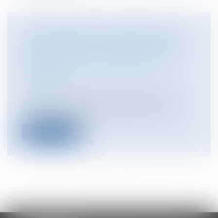
PROFESSIONNELS DE SANTÉ ET LOI
ANTI-CADEAUX : COMMENT RÉAGIR
EN CAS DE CONVOCATION DE LA
DGCCRF ?
Particuliers
/
Santé
/
Responsabilité
médicale
L’actualité politique a mis en lumière les
poursuites actuellement en cours à...
Lire la suite
<<
<
1
2
3
4
5
6
7
...
>
>>