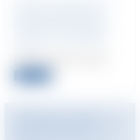
LE RESPECT PAR LE MÉDECIN, EN
TOUTES CIRCONSTANCES, DES
PRINCIPES DE MORALITÉ ET DE
DÉVOUEMENT INDISPENSABLE À
L’EXERCICE DE LA PROFESSION
Particuliers
/
Santé
/
Responsabilité
médicale
L’article R. 4127-3 du code de la santé
publique, dispose que : « Le médec...
Lire la suite
TRAVAIL DE NUIT : LA JUSTICE
ADMINISTRATIVE RECONNAÎT LE LIEN
AVEC LE CANCER DU SEIN
Particuliers
/
Santé
/
Responsabilité