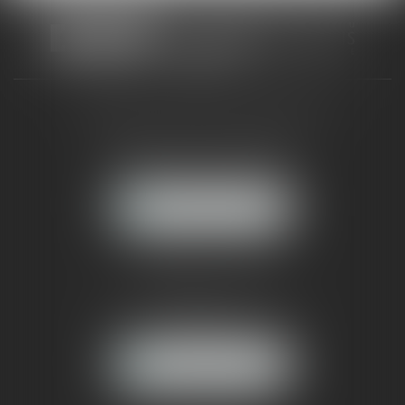
CABINET RUEIL-MALMAISON
121, avenue Paul Doumer
92500 RUEIL-MALMAISON
NOUS LOCALISER
CABINET PARIS
52, boulevard Emile Augier
75116 PARIS
NOUS LOCALISER