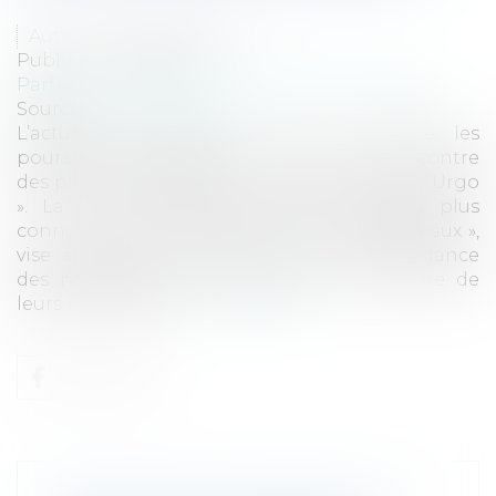
Auteur : MEUNIER Flavien
Publié le :
08/02/2024
Particuliers
/
Santé
/
Responsabilité médicale
Source :
www.eurojuris.fr
L’actualité politique a mis en lumière les
poursuites actuellement en cours à l’encontre
des pharmaciens dans le cadre de « l’affaire Urgo
». La Loi d’Encadrement des Avantages, plus
connue sous le nom de Loi dite « anti-cadeaux »,
vise à garantir l’impartialité et l’indépendance
des professionnels de santé dans le cadre de
leurs relations ave...
Lire la suite