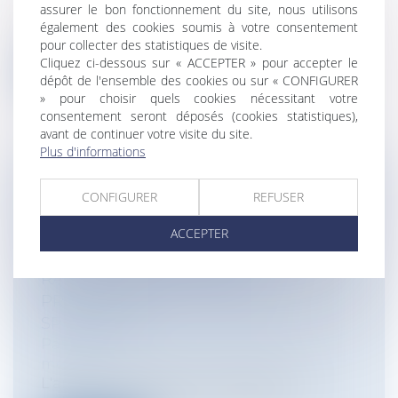
assurer le bon fonctionnement du site, nous utilisons
Alerte : renversement de la charge de la
également des cookies soumis à votre consentement
preuve de la faute médicale, il inco...
pour collecter des statistiques de visite.
Cliquez ci-dessous sur « ACCEPTER » pour accepter le
Lire la suite
dépôt de l'ensemble des cookies ou sur « CONFIGURER
» pour choisir quels cookies nécessitant votre
consentement seront déposés (cookies statistiques),
avant de continuer votre visite du site.
Plus d'informations
DÉONTOLOGIE DES MÉDECINS : EN
CONFIGURER
REFUSER
CAS DE DOUTES SUR DES
ACCEPTER
PRESCRIPTIONS, IL APPARTIENT AU
MÉDECIN GÉNÉRALISTE DE SE
RAPPROCHER DU PRIMO
PRESCRIPTEUR OU D’UN AUTRE
SPÉCIALISTE
Particuliers
/
Santé
/
Responsabilité
médicale
L'article R. 4127-8 du code de la santé