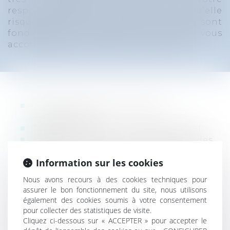
responsabilité est recherchée ou lorsqu’elle
risque de l’être, les premières actions sont
fondamentales. Assurés ou non, faites-vous
accompagner pour assurer l’essentiel.
Evaluation de la couverture
assurantielle
Risques industriel et professionnel
Risques incendie, accident, dégât des
eaux
Information sur les cookies
Conseil en phase précontentieuse et
suivi de contentieux
Nous avons recours à des cookies techniques pour
Responsabilité pénale de l’entreprise
assurer le bon fonctionnement du site, nous utilisons
et du chef d’entreprise en cas
également des cookies soumis à votre consentement
d’accident
pour collecter des statistiques de visite.
Indemnisation de préjudices matériels
Cliquez ci-dessous sur « ACCEPTER » pour accepter le