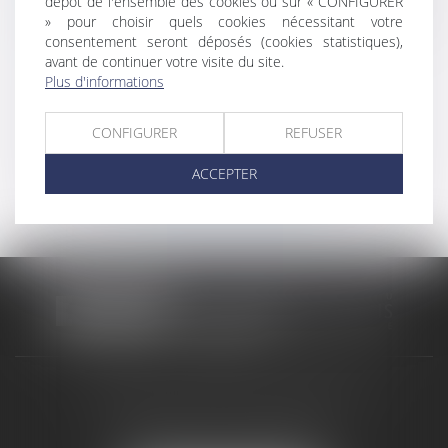
et financiers
dépôt de l'ensemble des cookies ou sur « CONFIGURER
» pour choisir quels cookies nécessitant votre
Indemnisation de préjudices corporels
consentement seront déposés (cookies statistiques),
avant de continuer votre visite du site.
Plus d'informations
Voir tous les domaines
d'intervention
CONFIGURER
REFUSER
ACCEPTER
Contacter un expert
CABINET RUEIL-MALMAISON
121, avenue Paul Doumer