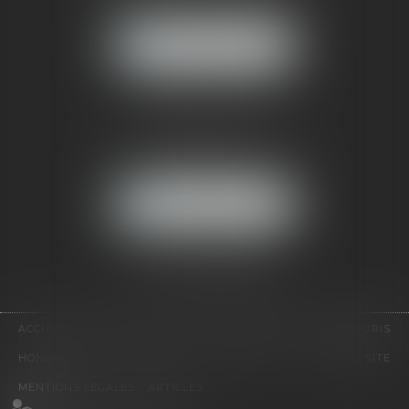
92500 RUEIL-MALMAISON
NOUS LOCALISER
CABINET PARIS
52, boulevard Emile Augier
75116 PARIS
NOUS LOCALISER
Pour nous contacter :
Tél :
01 41 91 76 76
ACCUEIL
LE CABINET
L'ÉQUIPE
EXPERTISES
EUROJURIS
HONORAIRES
VIDÉOS
CONTACT
PLAN DU SITE
MENTIONS LÉGALES
ARTICLES