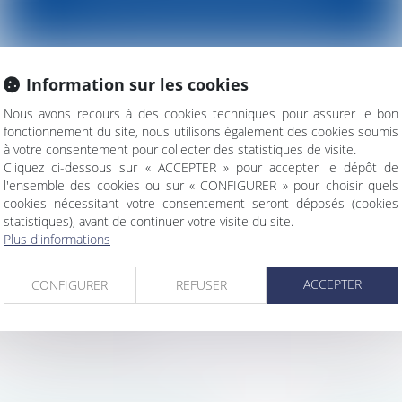
ET CONSTRUCTION
Information sur les cookies
struction, en l’absence de l’appui de votre assu
dès qu’un chantier connait des difficultés.
Nous avons recours à des cookies techniques pour assurer le bon
fonctionnement du site, nous utilisons également des cookies soumis
à votre consentement pour collecter des statistiques de visite.
Cliquez ci-dessous sur « ACCEPTER » pour accepter le dépôt de
l'ensemble des cookies ou sur « CONFIGURER » pour choisir quels
cookies nécessitant votre consentement seront déposés (cookies
 professionnels et d’habitation : conclure, reco
statistiques), avant de continuer votre visite du site.
Plus d'informations
priété : recouvrement de charges, gestion des a
 décisions, modifications des règlements
ACCEPTER
CONFIGURER
REFUSER
rs : acquisition / vente de biens immobiliers, re
ivi du dossier règlementaire de construction, in
en cas de litige