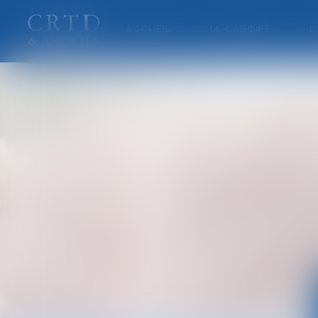
ACCUEIL
LE CABINET
L