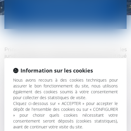
ACCOMPAGNÉ JUSQU’À CE QU’IL
SOIT TROUVÉ UNE SOLUTION À
VOTRE PROBLÉMATIQUE
Principalement établi auprès de toutes les
juridictions de la région parisienne, constitué
d'une équipe d'avocats expérimentés et
spécialisés dans les domaines qu'ils abordent, le
Information sur les cookies
cabinet offre une prestation de service
Nous avons recours à des cookies techniques pour
personnalisée à l'intention de l'entreprise et des
assurer le bon fonctionnement du site, nous utilisons
particuliers.
également des cookies soumis à votre consentement
pour collecter des statistiques de visite.
En s'appuyant sur le réseau EUROJURIS FRANCE,
Cliquez ci-dessous sur « ACCEPTER » pour accepter le
dont il est un membre fondateur et sur le réseau
dépôt de l'ensemble des cookies ou sur « CONFIGURER
EUROJURIS INTERNATIONAL, il peut offrir ses
» pour choisir quels cookies nécessitant votre
compétences sur l'ensemble du térritoire français
consentement seront déposés (cookies statistiques),
et sur l'Europe et s'appuyer sur la diversité des
avant de continuer votre visite du site.