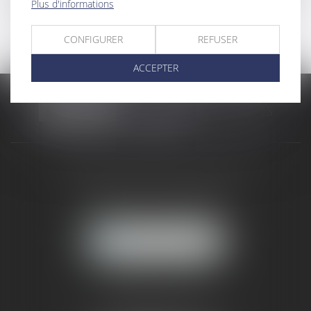
Plus d'informations
compétences de ces réseaux dans tous les
domaines du droit.
CONFIGURER
REFUSER
ACCEPTER
CABINET RUEIL-MALMAISON
121, avenue Paul Doumer
92500 RUEIL-MALMAISON
NOUS LOCALISER
CABINET PARIS